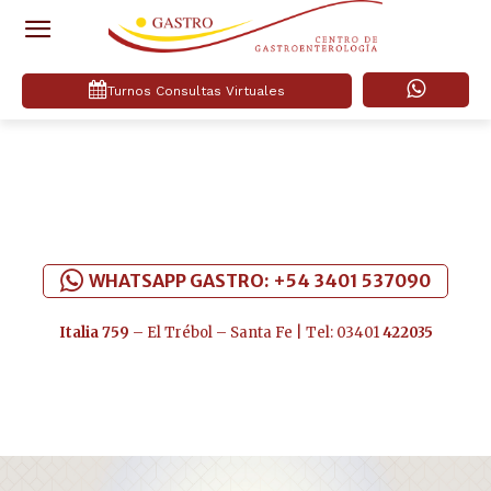
Turnos Consultas Virtuales
WHATSAPP GASTRO: +54 3401 537090
Italia 759
– El Trébol – Santa Fe | Tel: 03401
422035