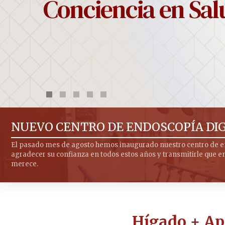
Conciencia en Sal
NUEVO CENTRO DE ENDOSCOPÍA DI
El pasado mes de agosto hemos inaugurado nuestro centro de end
agradecer su confianza en todos estos años y transmitirle que e
merece.
Hígado + Ap