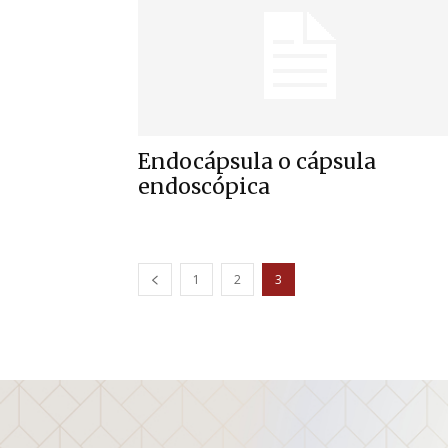
Endocápsula o cápsula
endoscópica
1
2
3